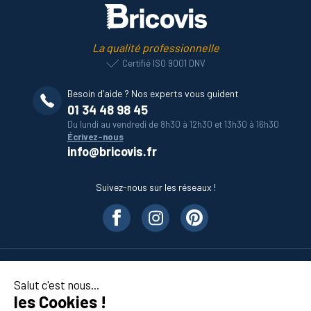
La qualité professionnelle
Certifié ISO 9001 DNV
Besoin d’aide ? Nos experts vous guident
01 34 48 98 45
Du lundi au vendredi de 8h30 à 12h30 et 13h30 à 16h30
Écrivez-nous
info@bricovis.fr
Suivez-nous sur les réseaux !
Nos produits
Salut c'est nous...
les Cookies !
En savoir plus