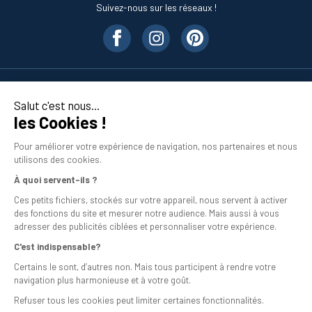
Suivez-nous sur les réseaux !
Nos produits
Salut c'est nous...
les Cookies !
En savoir plus
Pour améliorer votre expérience de navigation, nos partenaires et nous
utilisons des cookies.
À quoi servent-ils ?
Ces petits fichiers, stockés sur votre appareil, nous servent à activer
des fonctions du site et mesurer notre audience. Mais aussi à vous
adresser des publicités ciblées et personnaliser votre expérience.
C'est indispensable?
Mentions légales
Certains le sont, d’autres non. Mais tous participent à rendre votre
navigation plus harmonieuse et à votre goût.
Conditions générales de vente
Refuser tous les cookies peut limiter certaines fonctionnalités.