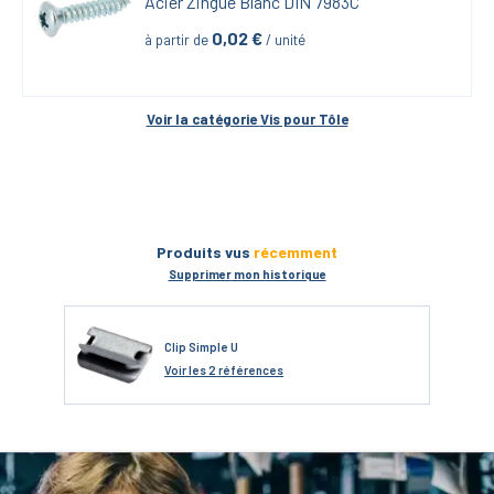
Acier Zingué Blanc DIN 7983C
0,02
 €
à partir de
 / unité
Voir la catégorie 
Vis pour Tôle
Produits vus
récemment
Supprimer mon historique
Clip Simple U
Voir
les 2 références