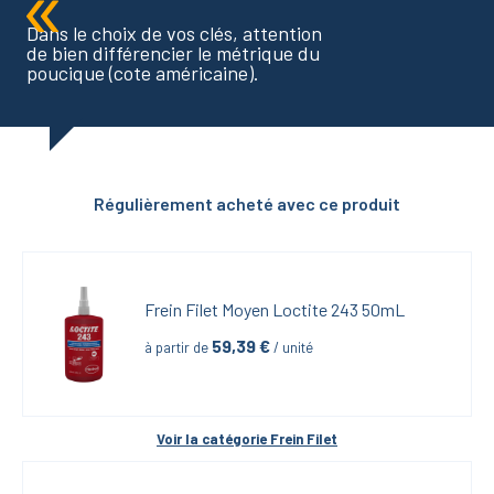
Dans le choix de vos clés, attention
de bien différencier le métrique du
poucique (cote américaine).
Régulièrement acheté avec ce produit
Frein Filet Moyen Loctite 243 50mL
59,39
 €
à partir de
 / unité
Voir la catégorie 
Frein Filet