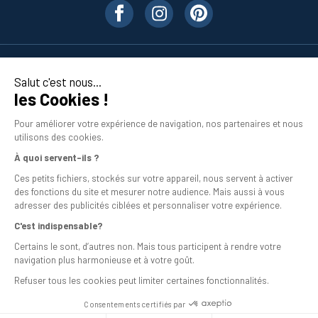
Nos produits
Salut c'est nous...
les Cookies !
En savoir plus
Pour améliorer votre expérience de navigation, nos partenaires et nous
utilisons des cookies.
À quoi servent-ils ?
Ces petits fichiers, stockés sur votre appareil, nous servent à activer
des fonctions du site et mesurer notre audience. Mais aussi à vous
adresser des publicités ciblées et personnaliser votre expérience.
C'est indispensable?
Mentions légales
Certains le sont, d’autres non. Mais tous participent à rendre votre
navigation plus harmonieuse et à votre goût.
Conditions générales de vente
Refuser tous les cookies peut limiter certaines fonctionnalités.
Programme de fidélité
Consentements certifiés par