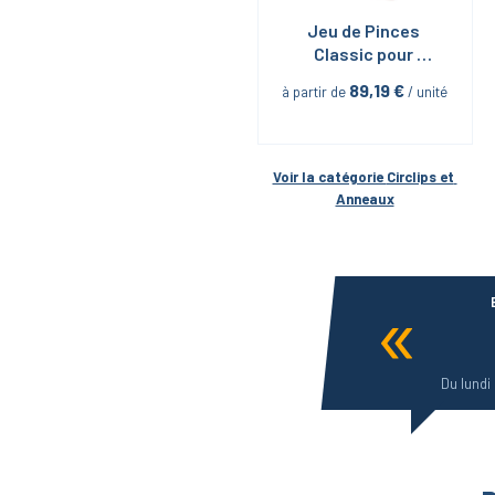
Jeu de Pinces 
Classic pour 
Circlips, 4 pièces
89,19
 €
à partir de
 / unité
Voir la catégorie 
Circlips et 
Anneaux
Du lundi