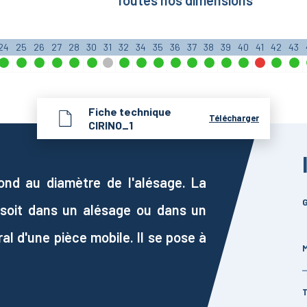
Toutes nos dimensions
24
25
26
27
28
30
31
32
34
35
36
37
38
39
40
41
42
43
Fiche technique
Télécharger
CIRINO_1
pond au diamètre de l'alésage. La
G
e soit dans un alésage ou dans un
ral d'une pièce mobile. Il se pose à
M