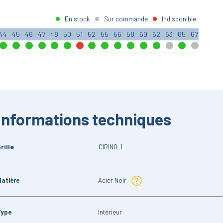
En stock
Sur commande
Indisponible
44
45
46
47
48
50
51
52
55
56
58
60
62
63
65
67
68
7
Informations techniques
rille
CIRINO_1
atière
Acier Noir
Type
Intérieur