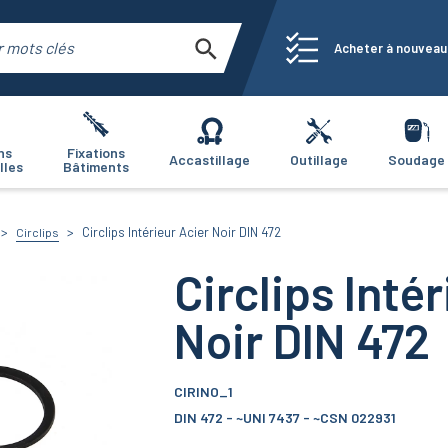
Acheter à nouveau
ns
Fixations
Accastillage
Outillage
Soudage
lles
Bâtiments
Circlips Intérieur Acier Noir DIN 472
Circlips
Circlips Inté
Noir DIN 472
CIRINO_1
DIN 472 - ~UNI 7437 - ~CSN 022931