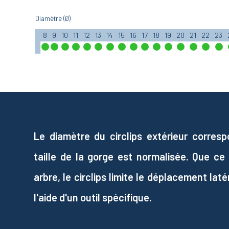
Diamètre (Ø)
8
9
10
11
12
13
14
15
16
17
18
19
20
21
22
23
Le diamètre du circlips extérieur corres
taille de la gorge est normalisée. Que c
arbre, le circlips limite le déplacement laté
l'aide d'un outil spécifique.