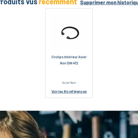
roduits vus
récemment
Supprimer mon historiq
Circlips Intérieur Acier
Noir DIN 472
Acier Noir
Voir
les 84 références