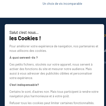
Un choix de vis incomparable
Salut c'est nous...
La qualité professio
les Cookies !
Certifié ISO 9001 DNV
Pour améliorer votre expérience de navigation, nos partenaires et
Besoin d’aide ? Nos experts vous gu
nous utilisons des cookies.
01 34 48 98 45
À quoi servent-ils ?
Du lundi au vendredi de 8h30 à 12h30 et 13
Ces petits fichiers, stockés sur votre appareil, nous servent à
Écrivez-nous
activer des fonctions du site et mesurer notre audience. Mais
info@bricovis.fr
aussi à vous adresser des publicités ciblées et personnaliser
votre expérience.
C'est indispensable?
Certains le sont, d’autres non. Mais tous participent à rendre votre
Suivez-nous sur les réseaux !
navigation plus harmonieuse et à votre goût.
Refuser tous les cookies peut limiter certaines fonctionnalités.