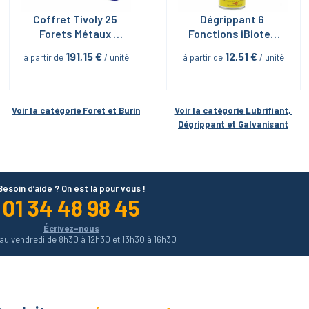
Coffret Tivoly 25 
Dégrippant 6 
Forets Métaux 
Fonctions iBiotec 
Revêtus + 1 Fraise 
en Aérosol 400 ML
191,15
 €
12,51
 €
à partir de
 / unité
à partir de
 / unité
90°
Voir la catégorie 
Foret et Burin
Voir la catégorie 
Lubrifiant, 
Dégrippant et Galvanisant
Besoin d’aide ? On est là pour vous !
01 34 48 98 45
Écrivez-nous
 au vendredi de 8h30 à 12h30 et 13h30 à 16h30