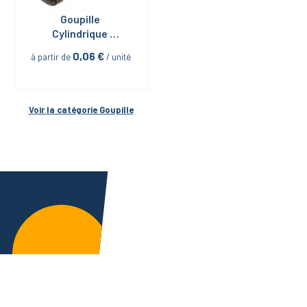
Goupille 
Cylindrique 
Rectifiée m6 Acier 
0,06
 €
à partir de
 / unité
Trempé DIN 6325
Voir la catégorie 
Goupille