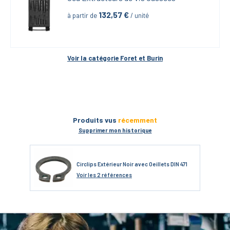
132,57
 €
à partir de
 / unité
Voir la catégorie 
Foret et Burin
Produits vus
récemment
Supprimer mon historique
Circlips Extérieur Noir avec Oeillets DIN 471
Voir
les 2 références