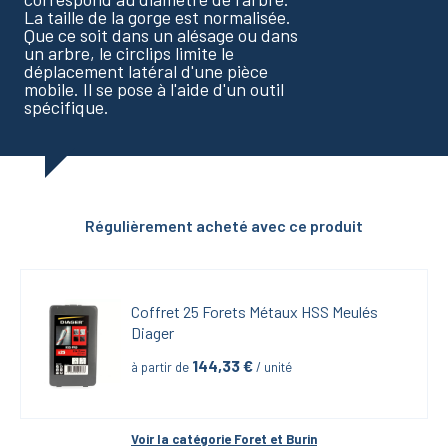
La taille de la gorge est normalisée.
Que ce soit dans un alésage ou dans
un arbre, le circlips limite le
déplacement latéral d'une pièce
mobile. Il se pose à l'aide d'un outil
spécifique.
Régulièrement acheté avec ce produit
Coffret 25 Forets Métaux HSS Meulés 
Diager
144,33
 €
à partir de
 / unité
Voir la catégorie 
Foret et Burin