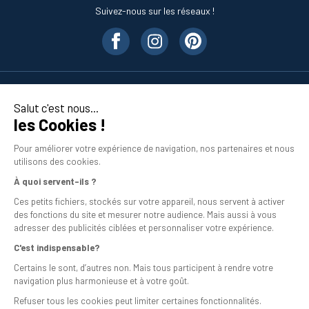
Suivez-nous sur les réseaux !
Nos produits
Salut c'est nous...
les Cookies !
En savoir plus
Pour améliorer votre expérience de navigation, nos partenaires et nous
utilisons des cookies.
À quoi servent-ils ?
Ces petits fichiers, stockés sur votre appareil, nous servent à activer
des fonctions du site et mesurer notre audience. Mais aussi à vous
adresser des publicités ciblées et personnaliser votre expérience.
C'est indispensable?
Mentions légales
Certains le sont, d’autres non. Mais tous participent à rendre votre
navigation plus harmonieuse et à votre goût.
Conditions générales de vente
Refuser tous les cookies peut limiter certaines fonctionnalités.