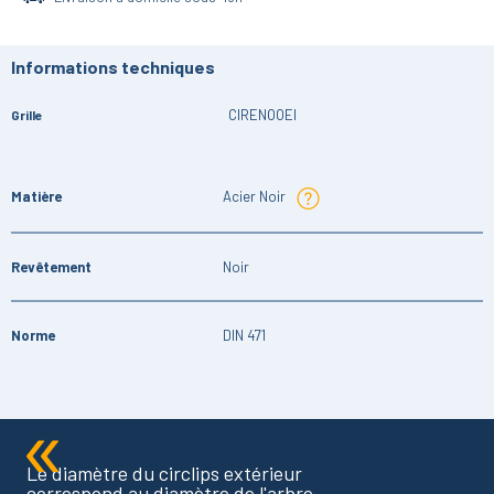
Informations techniques
CIRENOOEI
Grille
Matière
Acier Noir
Revêtement
Noir
Norme
DIN 471
Le diamètre du circlips extérieur
correspond au diamètre de l'arbre.