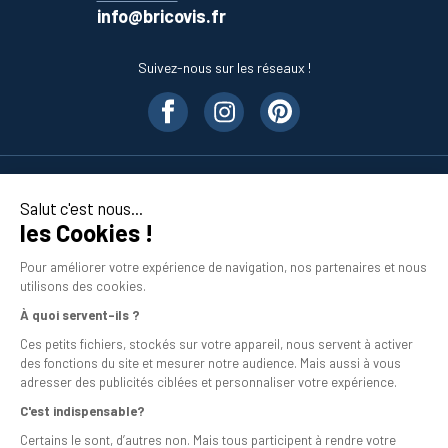
info@bricovis.fr
Suivez-nous sur les réseaux !
Nos produits
Salut c'est nous...
les Cookies !
En savoir plus
Pour améliorer votre expérience de navigation, nos partenaires et nous
utilisons des cookies.
À quoi servent-ils ?
Ces petits fichiers, stockés sur votre appareil, nous servent à activer
des fonctions du site et mesurer notre audience. Mais aussi à vous
adresser des publicités ciblées et personnaliser votre expérience.
C'est indispensable?
Mentions légales
Certains le sont, d’autres non. Mais tous participent à rendre votre