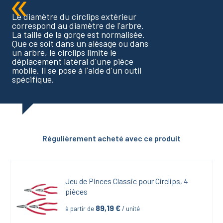
Le diamètre du circlips extérieur
correspond au diamètre de l'arbre.
La taille de la gorge est normalisée.
Que ce soit dans un alésage ou dans
un arbre, le circlips limite le
déplacement latéral d'une pièce
mobile. Il se pose à l'aide d'un outil
spécifique.
Régulièrement acheté avec ce produit
Jeu de Pinces Classic pour Circlips, 4 
pièces
89,19
 €
à partir de
 / unité