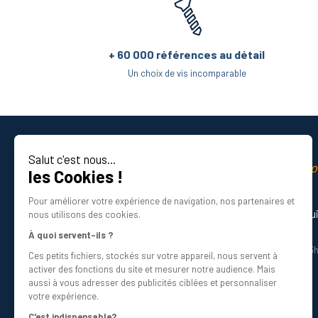
+ 60 000 références au détail
Un choix de vis incomparable
Salut c'est nous...
La qualité professio
les Cookies !
Certifié ISO 9001 DNV
Pour améliorer votre expérience de navigation, nos partenaires et
Besoin d’aide ? Nos experts vous gu
nous utilisons des cookies.
01 34 48 98 45
À quoi servent-ils ?
Du lundi au vendredi de 8h30 à 12h30 et 13
Ces petits fichiers, stockés sur votre appareil, nous servent à
Écrivez-nous
activer des fonctions du site et mesurer notre audience. Mais
info@bricovis.fr
aussi à vous adresser des publicités ciblées et personnaliser
votre expérience.
C'est indispensable?