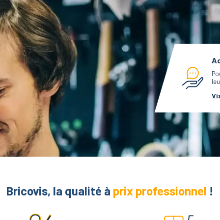
Ac
Po
leu
Vi
Bricovis, la qualité à
prix professionnel
!