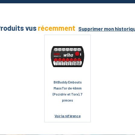
roduits vus
récemment
Supprimer mon historiq
BitBuddy Embouts
MaxxTor de 49mm
(Pozidriv et Torx), 7
pièces
Voir
la référence