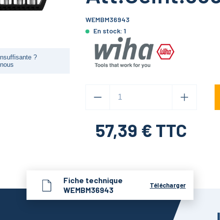
WEMBM36943
En stock:
1
nsuffisante ?
-nous
57,39
€ TTC
Fiche technique
Télécharger
WEMBM36943