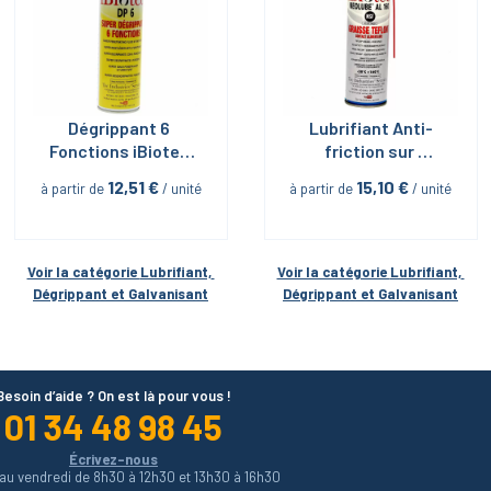
Dégrippant 6 
Lubrifiant Anti-
Fonctions iBiotec 
friction sur 
en Aérosol 400 ML
serrage Inox-inox 
12,51
 €
15,10
 €
à partir de
 / unité
à partir de
 / unité
Neolube Al 160 en 
Aérosol 400ml 
iBiotech
Voir la catégorie 
Lubrifiant, 
Voir la catégorie 
Lubrifiant, 
Dégrippant et Galvanisant
Dégrippant et Galvanisant
Besoin d’aide ? On est là pour vous !
01 34 48 98 45
Écrivez-nous
 au vendredi de 8h30 à 12h30 et 13h30 à 16h30