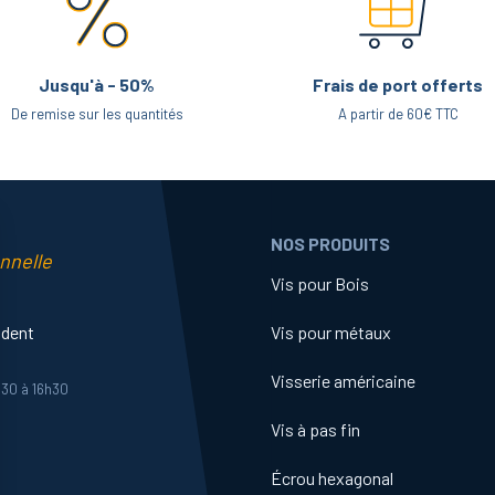
Jusqu'à - 50%
Frais de port offerts
De remise sur les quantités
A partir de 60€ TTC
NOS PRODUITS
nnelle
Vis pour Bois
ident
Vis pour métaux
Visserie américaine
h30 à 16h30
Vis à pas fin
Écrou hexagonal