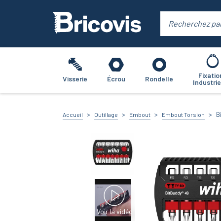
Fixatio
Visserie
Écrou
Rondelle
Industrie
B
Accueil
Outillage
Embout
Embout Torsion
Voir la vidéo