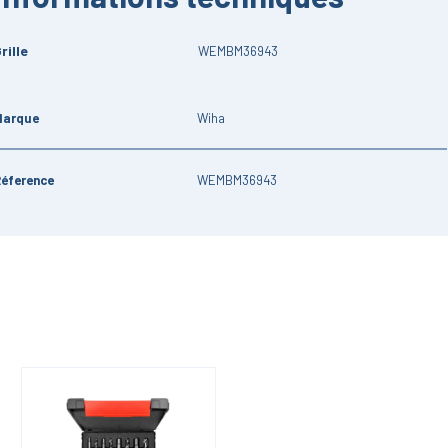
rille
WEMBM36943
Marque
Wiha
Réference
WEMBM36943