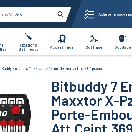
Acheter à nouveau
ns
Fixations
Accastillage
Outillage
Soudage
lles
Bâtiments
itBuddy Embouts MaxxTor de 49mm (Pozidriv et Torx), 7 pièces
Bitbuddy 7 
Maxxtor X-P
Porte-Embou
Att.Ceint.36