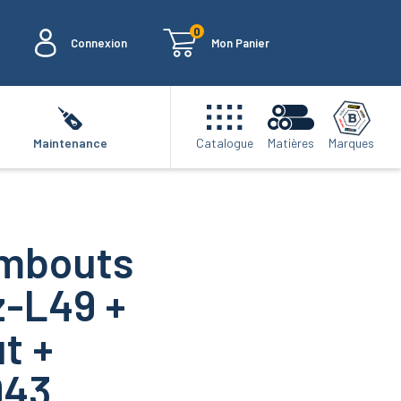
0
Connexion
Mon Panier
Marques
Maintenance
Catalogue
Matières
Embouts
z-L49 +
t +
943