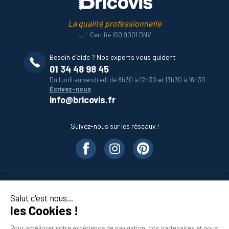
La qualité professionnelle
Certifié ISO 9001 DNV
Besoin d’aide ? Nos experts vous guident
01 34 48 98 45
Du lundi au vendredi de 8h30 à 12h30 et 13h30 à 16h30
Écrivez-nous
info@bricovis.fr
Suivez-nous sur les réseaux !
Nos produits
Salut c'est nous...
les Cookies !
En savoir plus
Pour améliorer votre expérience de navigation, nos partenaires et nous