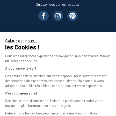
Suivez-nous sur les réseaux !
Nos produits
Salut c'est nous...
les Cookies !
En savoir plus
Pour améliorer votre expérience de navigation, nos partenaires et nous
utilisons des cookies.
À quoi servent-ils ?
Ces petits fichiers, stockés sur votre appareil, nous servent à activer
des fonctions du site et mesurer notre audience. Mais aussi à vous
adresser des publicités ciblées et personnaliser votre expérience.
C'est indispensable?
Mentions légales
Certains le sont, d’autres non. Mais tous participent à rendre votre
navigation plus harmonieuse et à votre goût.
Conditions générales de vente
Refuser tous les cookies peut limiter certaines fonctionnalités.