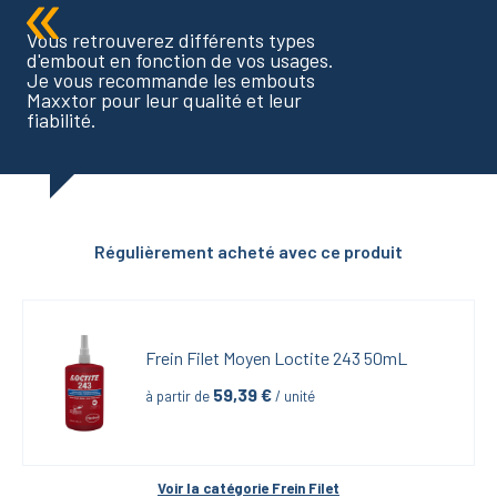
Vous retrouverez différents types
d'embout en fonction de vos usages.
Je vous recommande les embouts
Maxxtor pour leur qualité et leur
fiabilité.
Régulièrement acheté avec ce produit
Frein Filet Moyen Loctite 243 50mL
59,39
 €
à partir de
 / unité
Voir la catégorie 
Frein Filet