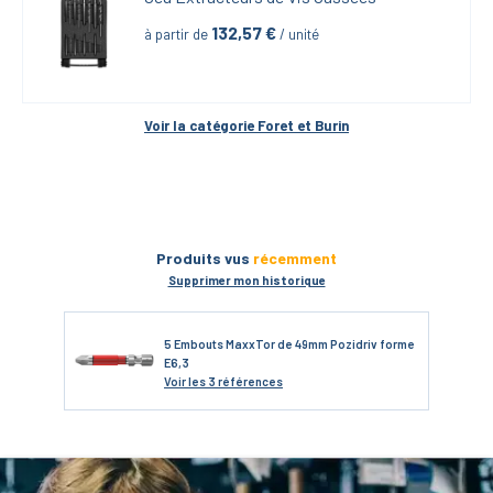
132,57
 €
à partir de
 / unité
Voir la catégorie 
Foret et Burin
Produits vus
récemment
Supprimer mon historique
5 Embouts MaxxTor de 49mm Pozidriv forme
E6,3
Voir
les 3 références