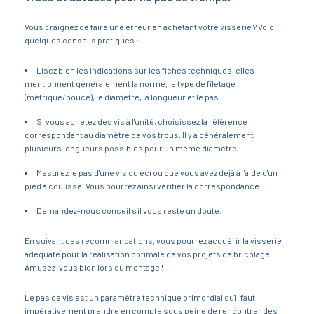
Vous craignez de faire une erreur en achetant votre visserie ? Voici
quelques conseils pratiques :
Lisez bien les indications sur les fiches techniques, elles
mentionnent généralement la norme, le type de filetage
(métrique/pouce), le diamètre, la longueur et le pas.
Si vous achetez des vis à l'unité, choisissez la référence
correspondant au diamètre de vos trous. Il y a généralement
plusieurs longueurs possibles pour un même diamètre.
Mesurez le pas d'une vis ou écrou que vous avez déjà à l'aide d'un
pied à coulisse. Vous pourrez ainsi vérifier la correspondance.
Demandez-nous conseil s'il vous reste un doute.
En suivant ces recommandations, vous pourrez acquérir la visserie
adéquate pour la réalisation optimale de vos projets de bricolage.
Amusez-vous bien lors du montage !
Le pas de vis est un paramètre technique primordial qu'il faut
impérativement prendre en compte sous peine de rencontrer des