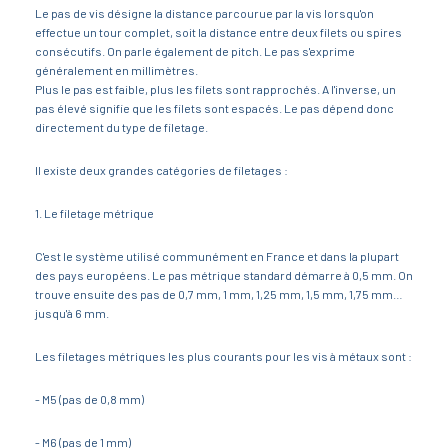
Le pas de vis désigne la distance parcourue par la vis lorsqu'on
effectue un tour complet, soit la distance entre deux filets ou spires
consécutifs. On parle également de pitch. Le pas s'exprime
généralement en millimètres.
Plus le pas est faible, plus les filets sont rapprochés. A l'inverse, un
pas élevé signifie que les filets sont espacés. Le pas dépend donc
directement du type de filetage.
Il existe deux grandes catégories de filetages :
1. Le filetage métrique
C'est le système utilisé communément en France et dans la plupart
des pays européens. Le pas métrique standard démarre à 0,5 mm. On
trouve ensuite des pas de 0,7 mm, 1 mm, 1,25 mm, 1,5 mm, 1,75 mm…
jusqu'à 6 mm.
Les filetages métriques les plus courants pour les vis à métaux sont :
- M5 (pas de 0,8 mm)
- M6 (pas de 1 mm)