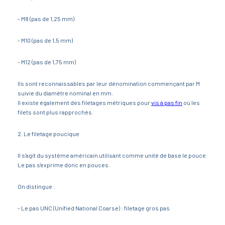
- M8 (pas de 1,25 mm)
- M10 (pas de 1,5 mm)
- M12 (pas de 1,75 mm)
Ils sont reconnaissables par leur dénomination commençant par M
suivie du diamètre nominal en mm.
Il existe également des filetages métriques pour
vis à pas fin
où les
filets sont plus rapprochés.
2. Le filetage poucique
Il s'agit du système américain utilisant comme unité de base le pouce.
Le pas s'exprime donc en pouces.
On distingue :
- Le pas UNC (Unified National Coarse) : filetage gros pas