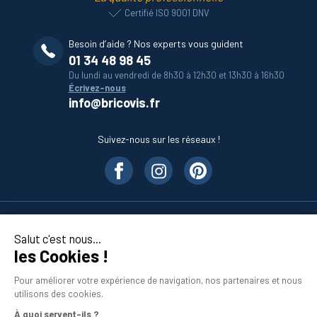
Certifié ISO 9001 DNV
Besoin d’aide ? Nos experts vous guident
01 34 48 98 45
Du lundi au vendredi de 8h30 à 12h30 et 13h30 à 16h30
Écrivez-nous
info@bricovis.fr
Suivez-nous sur les réseaux !
Nos produits
Salut c'est nous...
les Cookies !
En savoir plus
Pour améliorer votre expérience de navigation, nos partenaires et nous
utilisons des cookies.
À quoi servent-ils ?