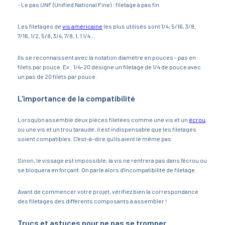
- Le pas UNF (Unified National Fine) : filetage à pas fin
Les filetages de
vis américaine
les plus utilisés sont 1/4, 5/16, 3/8,
7/16, 1/2, 5/8, 3/4, 7/8, 1, 1 1/4…
Ils se reconnaissent avec la notation diamètre en pouces - pas en
filets par pouce. Ex : 1/4-20 désigne un filetage de 1/4 de pouce avec
un pas de 20 filets par pouce.
L'importance de la compatibilité
Lorsqu'on assemble deux pièces filetées comme une vis et un
écrou
,
ou une vis et un trou taraudé, il est indispensable que les filetages
soient compatibles. C'est-à-dire qu'ils aient le même pas.
Sinon, le vissage est impossible, la vis ne rentrera pas dans l'écrou ou
se bloquera en forçant. On parle alors d'incompatibilité de filetage.
Avant de commencer votre projet, vérifiez bien la correspondance
des filetages des différents composants à assembler !
Trucs et astuces pour ne pas se tromper